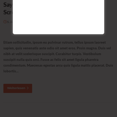
Say Goodbye to Thunder & Hello to
Screenr
5. Januar 2016
Autor:
FameThemes
Etiam sollicitudin, ipsum eu pulvinar rutrum, tellus ipsum laoreet
sapien, quis venenatis ante odio sit amet eros. Proin magna. Duis vel
nibh at velit scelerisque suscipit. Curabitur turpis. Vestibulum
suscipit nulla quis orci. Fusce ac felis sit amet ligula pharetra
condimentum. Maecenas egestas arcu quis ligula mattis placerat. Duis
lobortis…
Weiterlesen