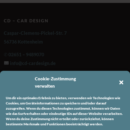
CD – CAR DESIGN
Caspar-Clemens-Pickel-Str. 7
56736 Kottenheim
✆ 02651 – 9489070
info@cd-cardesign.de
Cookie-Zustimmung
FOLGE UNS
verwalten
Instagram
Um dir ein optimales Erlebnis zu bieten, verwenden wir Technologien wie
Facebook
Cookies, um Geräteinformationen zu speichern und/oder darauf
zuzugreifen. Wenn du diesen Technologien zustimmst, können wir Daten
wie das Surfverhalten oder eindeutige IDs auf dieser Website verarbeiten.
INFORMATIONEN
Wenn du deine Zustimmung nicht erteilst oder zurückziehst, können
bestimmte Merkmale und Funktionen beeinträchtigt werden.
Impressum