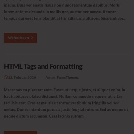
ipsum. Duis venenatis risus non nunc fermentum dapibus. Morbi
lorem ante, malesuada in mollis nec, auctor nec massa. Aenean
tempus dui eget felis blandit at fringilla urna ultrices. Suspendisse…
Weiterlesen
HTML Tags and Formatting
12. Februar 2016
Autor:
FameThemes
Maecenas eu placerat ante. Fusce ut neque justo, et aliquet enim. In
hac habitasse platea dictumst. Nullam commodo neque erat, vitae
facilisis erat. Cras at mauris ut tortor vestibulum fringilla vel sed
metus. Donec interdum purus a justo feugiat rutrum. Sed ac neque ut
neque dictum accumsan. Cras lacinia rutrum…