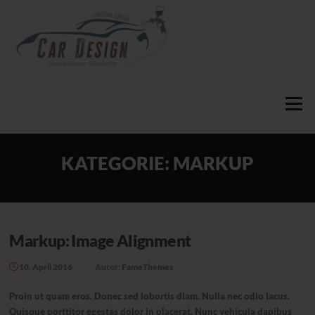
Zum
Inhalt
springen
Menü
KATEGORIE:
MARKUP
Markup: Image Alignment
10. April 2016
Autor:
FameThemes
Proin ut quam eros. Donec sed lobortis diam. Nulla nec odio lacus.
Quisque porttitor egestas dolor in placerat. Nunc vehicula dapibus