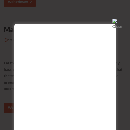
Weiterlesen
Markup: Text Alignment
12. Februar 2016
Autor:
FameThemes
Let them speak like you words. Let them do their jobs without any
hassle from the text. In about one more sentence here, we’ll see that
the text moves from the right of the image down below the image
in seamless transition. Again, letting the do it’s thang. Mission
accomplished! Default This is a paragraph….
Weiterlesen