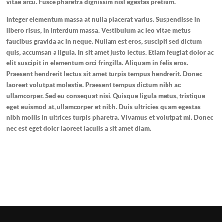
vitae arcu. Fusce pharetra dignissim nisl egestas pretium.
Integer elementum massa at nulla placerat varius. Suspendisse in
libero risus, in interdum massa. Vestibulum ac leo vitae metus
faucibus gravida ac in neque. Nullam est eros, suscipit sed dictum
quis, accumsan a ligula. In sit amet justo lectus. Etiam feugiat dolor ac
elit suscipit in elementum orci fringilla. Aliquam in felis eros.
Praesent hendrerit lectus sit amet turpis tempus hendrerit. Donec
laoreet volutpat molestie. Praesent tempus dictum nibh ac
ullamcorper. Sed eu consequat nisi. Quisque ligula metus, tristique
eget euismod at, ullamcorper et nibh. Duis ultricies quam egestas
nibh mollis in ultrices turpis pharetra. Vivamus et volutpat mi. Donec
nec est eget dolor laoreet iaculis a sit amet diam.