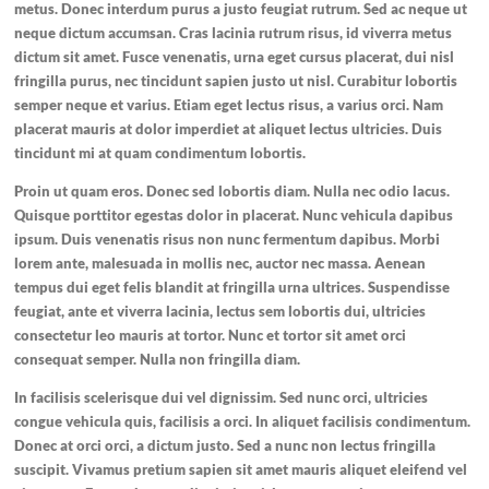
metus. Donec interdum purus a justo feugiat rutrum. Sed ac neque ut
neque dictum accumsan. Cras lacinia rutrum risus, id viverra metus
dictum sit amet. Fusce venenatis, urna eget cursus placerat, dui nisl
fringilla purus, nec tincidunt sapien justo ut nisl. Curabitur lobortis
semper neque et varius. Etiam eget lectus risus, a varius orci. Nam
placerat mauris at dolor imperdiet at aliquet lectus ultricies. Duis
tincidunt mi at quam condimentum lobortis.
Proin ut quam eros. Donec sed lobortis diam. Nulla nec odio lacus.
Quisque porttitor egestas dolor in placerat. Nunc vehicula dapibus
ipsum. Duis venenatis risus non nunc fermentum dapibus. Morbi
lorem ante, malesuada in mollis nec, auctor nec massa. Aenean
tempus dui eget felis blandit at fringilla urna ultrices. Suspendisse
feugiat, ante et viverra lacinia, lectus sem lobortis dui, ultricies
consectetur leo mauris at tortor. Nunc et tortor sit amet orci
consequat semper. Nulla non fringilla diam.
In facilisis scelerisque dui vel dignissim. Sed nunc orci, ultricies
congue vehicula quis, facilisis a orci. In aliquet facilisis condimentum.
Donec at orci orci, a dictum justo. Sed a nunc non lectus fringilla
suscipit. Vivamus pretium sapien sit amet mauris aliquet eleifend vel