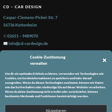
CD – CAR DESIGN
Caspar-Clemens-Pickel-Str. 7
56736 Kottenheim
✆ 02651 – 9489070
info@cd-cardesign.de
Cookie-Zustimmung
FOLGE UNS
verwalten
Instagram
Um dir ein optimales Erlebnis zu bieten, verwenden wir Technologien wie
Facebook
Cookies, um Geräteinformationen zu speichern und/oder darauf
zuzugreifen. Wenn du diesen Technologien zustimmst, können wir Daten
wie das Surfverhalten oder eindeutige IDs auf dieser Website verarbeiten.
INFORMATIONEN
Wenn du deine Zustimmung nicht erteilst oder zurückziehst, können
bestimmte Merkmale und Funktionen beeinträchtigt werden.
Impressum
Datenschutz
Akzeptieren