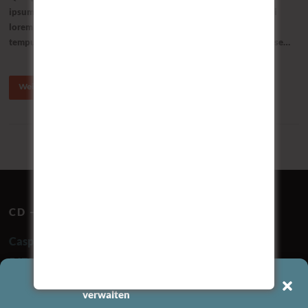
ipsum. Duis venenatis risus non nunc fermentum dapibus. Morbi
lorem ante, malesuada in mollis nec, auctor nec massa. Aenean
tempus dui eget felis blandit at fringilla urna ultrices. Suspendisse…
Weiterlesen
CD – CAR DESIGN
Caspar-Clemens-Pickel-Str. 7
56736 Kottenheim
Cookie-Zustimmung
✆ 02651 – 9489070
verwalten