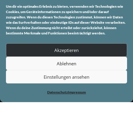
info@cd-cardesign.de
Um dir ein optimales Erlebnis zu bieten, verwenden wir Technologien wie
Cookies, um Geräteinformationen zu speichern und/oder darauf
zuzugreifen. Wenn du diesen Technologien zustimmst, können wir Daten
FOLGE UNS
wie das Surfverhalten oder eindeutige IDs auf dieser Website verarbeiten.
Wenn du deine Zustimmung nicht erteilst oder zurückziehst, können
Instagram
bestimmte Merkmale und Funktionen beeinträchtigt werden.
Facebook
Akzeptieren
INFORMATIONEN
Ablehnen
Impressum
Einstellungen ansehen
Datenschutz
Datenschutz
Impressum
Copyright © 2026 CarDesign Christian Döpgen. Alle Rechte
vorbehalten.
Screenr parallax theme
von FameThemes